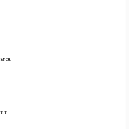
tance.
0 mm