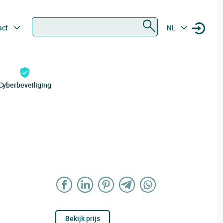
Zoeken
act
NL
Cyberbeveiliging
Bekijk prijs