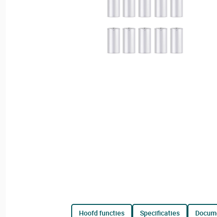
hoofd functies
specificaties
docum