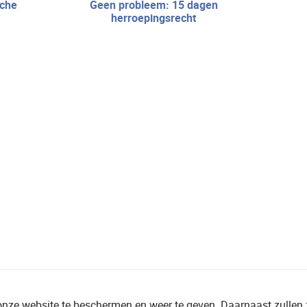
geen probleem: 15 dagen
herroepingsrecht
onze website te beschermen en weer te geven. Daarnaast zullen