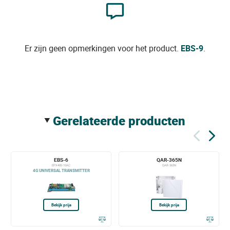
Er zijn geen opmerkingen voor het product.
EBS-9
.
gerelateerde producten
EBS-6
QAR-365N
EPX400-10AC
QAR-365N
4G UNIVERSAL TRANSMITTER
Bekijk prijs
Bekijk prijs