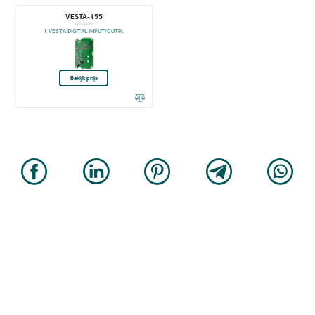
VESTA-155
DIO-52-F1
1 VESTA DIGITAL INPUT/OUTP...
Bekijk prijs