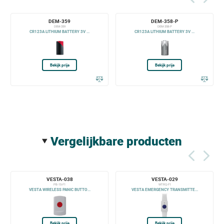
DEM-359
DEM-358-P
DEM-359
DEM-358-P
CR123A LITHIUM BATTERY 3V ...
CR123A LITHIUM BATTERY 3V ...
Bekijk prijs
Bekijk prijs
vergelijkbare producten
VESTA-038
VESTA-029
PB-15-F1
WTRQ-F1
VESTA WIRELESS PANIC BUTTO...
VESTA EMERGENCY TRANSMITTE...
Bekijk prijs
Bekijk prijs