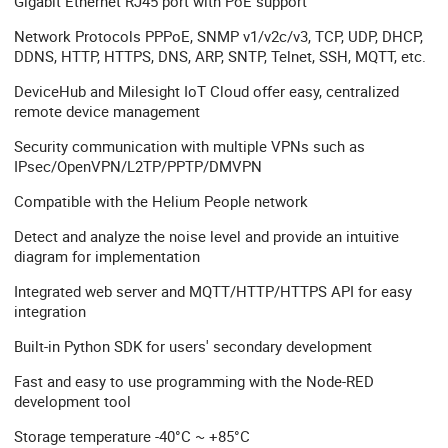
Gigabit Ethernet RJ45 port with PoE support
Network Protocols PPPoE, SNMP v1/v2c/v3, TCP, UDP, DHCP,
DDNS, HTTP, HTTPS, DNS, ARP, SNTP, Telnet, SSH, MQTT, etc.
DeviceHub and Milesight IoT Cloud offer easy, centralized
remote device management
Security communication with multiple VPNs such as
IPsec/OpenVPN/L2TP/PPTP/DMVPN
Compatible with the Helium People network
Detect and analyze the noise level and provide an intuitive
diagram for implementation
Integrated web server and MQTT/HTTP/HTTPS API for easy
integration
Built-in Python SDK for users' secondary development
Fast and easy to use programming with the Node-RED
development tool
Storage temperature -40°C ~ +85°C