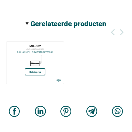
gerelateerde producten
MIL-002
UG65-LOS4EU-868M-EA
8 CHANNEL LORAWAN GATEWAY
Bekijk prijs