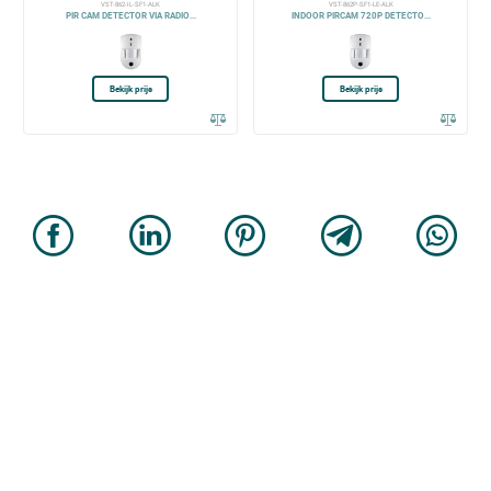
VST-862-IL-SF1-ALK
VST-862P-SF1-LE-ALK
PIR CAM DETECTOR VIA RADIO...
INDOOR PIRCAM 720P DETECTO...
Bekijk prijs
Bekijk prijs