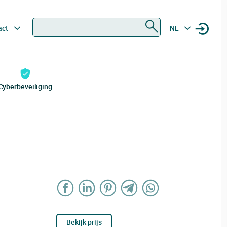
Zoeken
act
NL
Cyberbeveiliging
Bekijk prijs