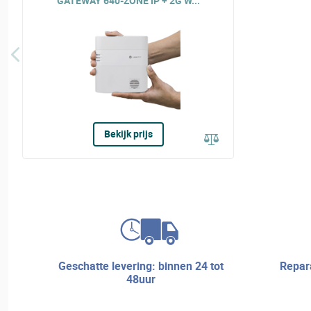
GATEWAY 640-ZONE IP + 2G W...
Bekijk prijs
geschatte levering: binnen 24 tot
reparatieservice en technische
48uur