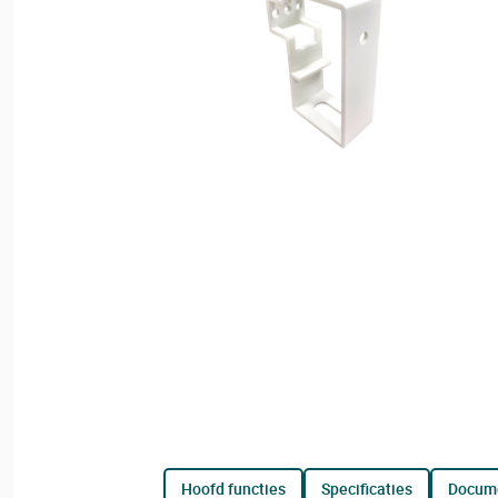
hoofd functies
specificaties
docum