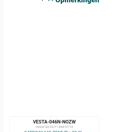
VESTA-046N-NOZW
HSGW-G8-2G-F1-868-DT-18