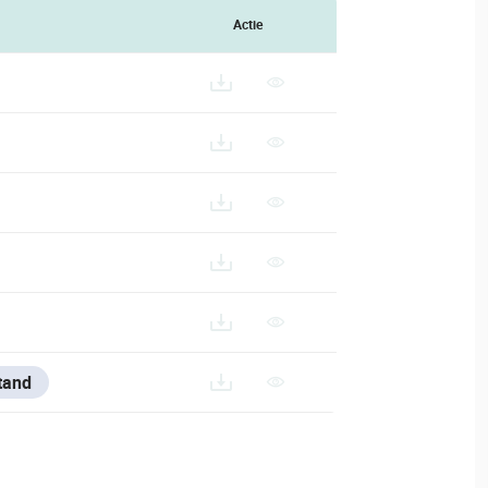
Actie
390_ES
390_FR
0_IT
tand