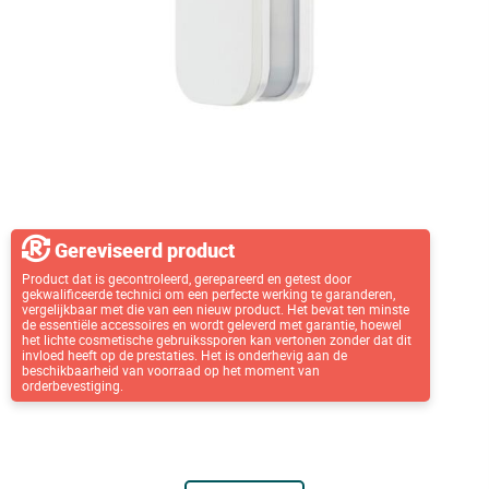
Gereviseerd product
Product dat is gecontroleerd, gerepareerd en getest door
gekwalificeerde technici om een perfecte werking te garanderen,
vergelijkbaar met die van een nieuw product. Het bevat ten minste
de essentiële accessoires en wordt geleverd met garantie, hoewel
het lichte cosmetische gebruikssporen kan vertonen zonder dat dit
invloed heeft op de prestaties. Het is onderhevig aan de
beschikbaarheid van voorraad op het moment van
orderbevestiging.