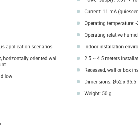
Current: 11 mA (quiesc
Operating temperature: 
Operating relative humid
ious application scenarios
Indoor installation envi
, horizontally oriented wall
2.5 ~ 4.5 meters installa
unt
Recessed, wall or box ins
nd low
Dimensions: Ø52 x 35.
Weight: 50 g
A