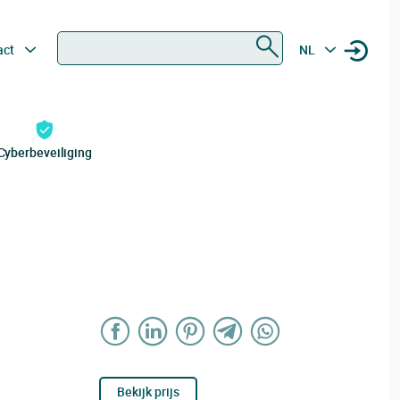
Zoeken
act
NL
Cyberbeveiliging
Bekijk prijs