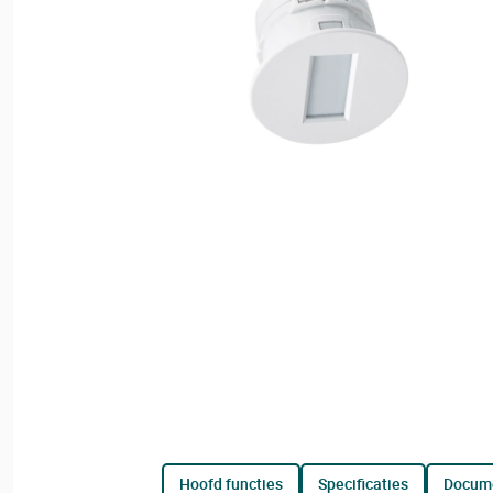
hoofd functies
specificaties
docum