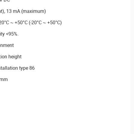
ent), 13 mA (maximum)
-20°C ~ +50°C (-20°C ~ +50°C)
ity <95%.
ronment
tion height
tallation type 86
5 mm