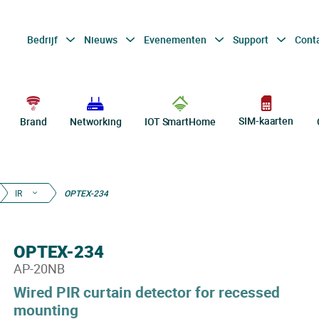
Bedrijf
Nieuws
Evenementen
Support
Cont
SIM-kaarten
Brand
Networking
IOT SmartHome
IR
OPTEX-234
OPTEX-234
AP-20NB
Wired PIR curtain detector for recessed
mounting