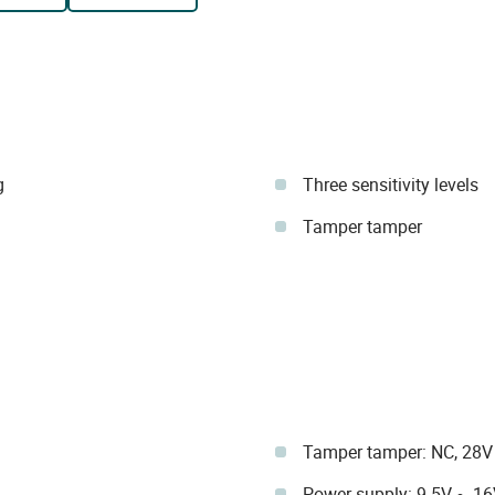
g
Three sensitivity levels
Tamper tamper
Tamper tamper: NC, 28V
Power supply: 9.5V ~ 1