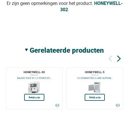
Er zijn geen opmerkingen voor het product.
HONEYWELL-
302
.
gerelateerde producten
HONEYWELL-30
HONEYWELL-5
C005-M-E1
CP037-01
GALAXY FLEX V3 12 ZONES EX...
16-CHARACTER 2-LINE ALPHAN...
Bekijk prijs
Bekijk prijs