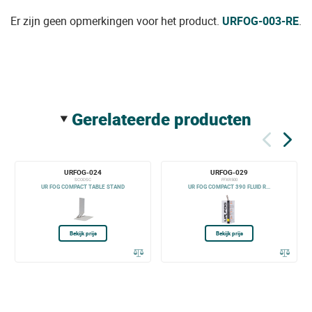
Er zijn geen opmerkingen voor het product.
URFOG-003-RE
.
gerelateerde producten
URFOG-024
URFOG-029
SCODSC
FFXR500
UR FOG COMPACT TABLE STAND
UR FOG COMPACT 390 FLUID R...
Bekijk prijs
Bekijk prijs