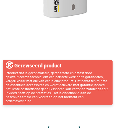
Gereviseerd product
Product dat is gecontroleerd, gerepareerd en getest door
gekwalificeerde technici om een perfecte werking te garanderen,
vergelijkbaar met die van een nieuw product. Het bevat ten minste
de essentiële accessoires en wordt geleverd met garantie, hoewel
het lichte cosmetische gebruikssporen kan vertonen zonder dat dit
invloed heeft op de prestaties. Het is onderhevig aan de
beschikbaarheid van voorraad op het moment van
orderbevestiging.