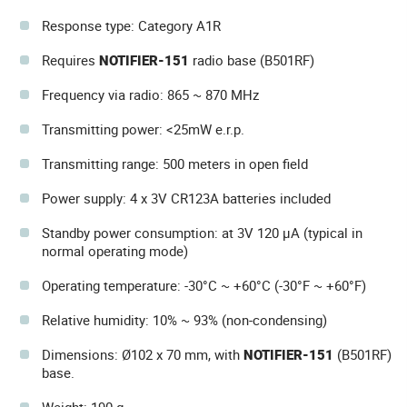
Response type: Category A1R
Requires
NOTIFIER-151
radio base (B501RF)
Frequency via radio: 865 ~ 870 MHz
Transmitting power: <25mW e.r.p.
Transmitting range: 500 meters in open field
Power supply: 4 x 3V CR123A batteries included
Standby power consumption: at 3V 120 µA (typical in
normal operating mode)
Operating temperature: -30°C ~ +60°C (-30°F ~ +60°F)
Relative humidity: 10% ~ 93% (non-condensing)
Dimensions: Ø102 x 70 mm, with
NOTIFIER-151
(B501RF)
base.
Weight: 190 g