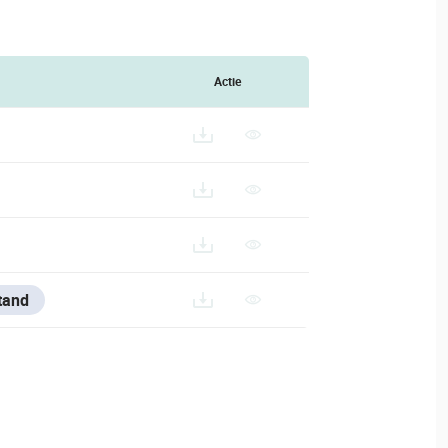
Actie
tand