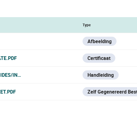
Type
Afbeelding
ATE.PDF
Certificaat
DES/INCENDIO%20-%20FIRE/HOCHIKI
Handleiding
ET.PDF
Zelf Gegenereerd Bes