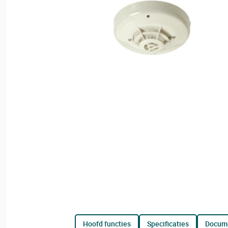
hoofd functies
specificaties
docum