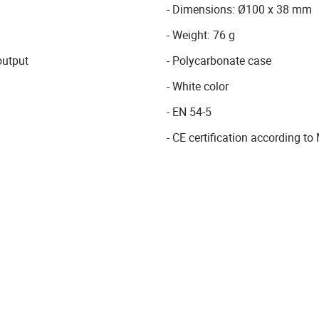
- Dimensions: Ø100 x 38 mm
- Weight: 76 g
output
- Polycarbonate case
- White color
- EN 54-5
- CE certification according t