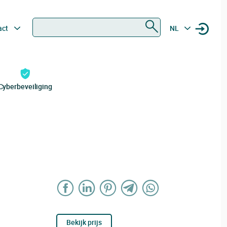
Zoeken
act
NL
Cyberbeveiliging
Bekijk prijs