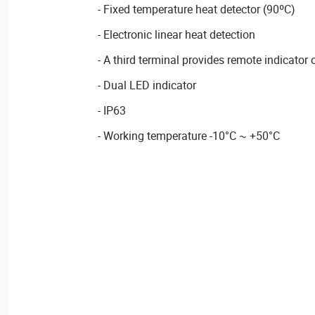
- Fixed temperature heat detector (90ºC)
- Electronic linear heat detection
- A third terminal provides remote indicator 
- Dual LED indicator
- IP63
- Working temperature -10°C ~ +50°C