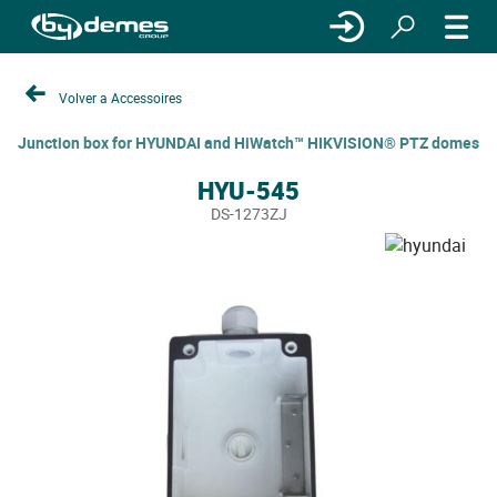
Volver a Accessoires
Junction box for HYUNDAI and HiWatch™ HIKVISION® PTZ domes
HYU-545
DS-1273ZJ