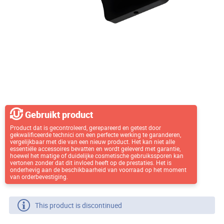
Gebruikt product
Product dat is gecontroleerd, gerepareerd en getest door
gekwalificeerde technici om een perfecte werking te garanderen,
vergelijkbaar met die van een nieuw product. Het kan niet alle
essentiële accessoires bevatten en wordt geleverd met garantie,
hoewel het matige of duidelijke cosmetische gebruikssporen kan
vertonen zonder dat dit invloed heeft op de prestaties. Het is
onderhevig aan de beschikbaarheid van voorraad op het moment
van orderbevestiging.
This product is discontinued