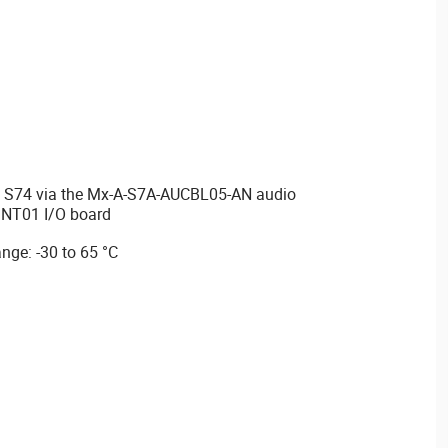
he S74 via the Mx-A-S7A-AUCBL05-AN audio
INT01 I/O board
nge: -30 to 65 °C