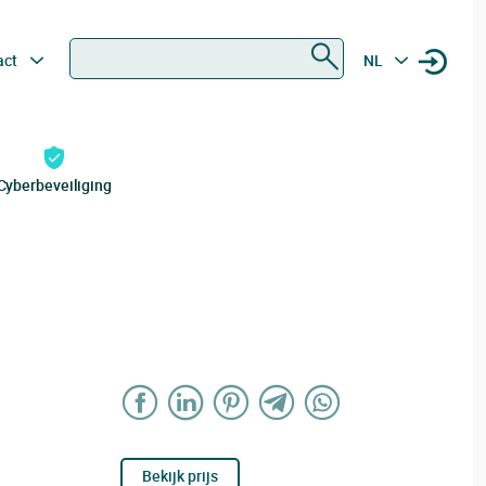
Zoeken
act
NL
Cyberbeveiliging
Bekijk prijs