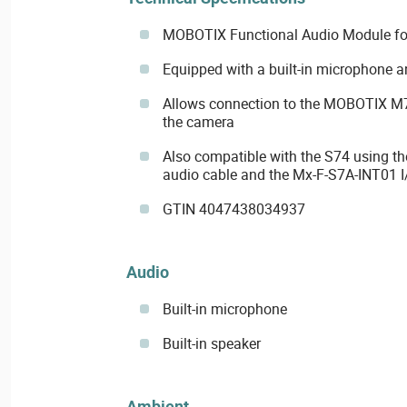
MOBOTIX Functional Audio Module fo
Equipped with a built-in microphone 
Allows connection to the MOBOTIX M
the camera
Also compatible with the S74 using 
audio cable and the Mx-F-S7A-INT01 I
GTIN 4047438034937
Audio
Built-in microphone
Built-in speaker
Ambient