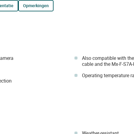
entatie
opmerkingen
camera
Also compatible with t
cable and the Mx-F-S7A-
Operating temperature ra
ection
Weather-resistant