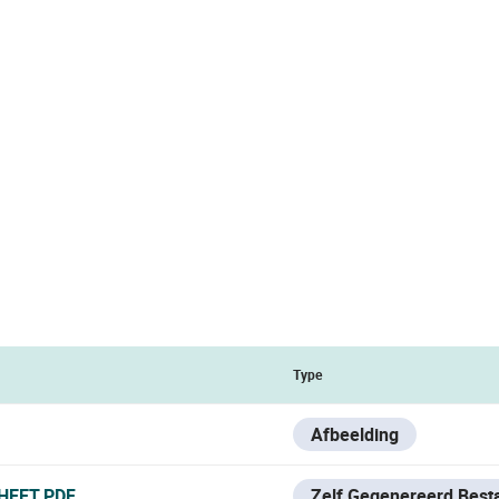
Type
Afbeelding
HEET.PDF
Zelf Gegenereerd Best