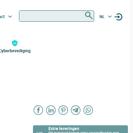
Zoeken
act
NL
Cyberbeveiliging
Extra leveringen
Dit materiaal brengt extra verzendkosten met