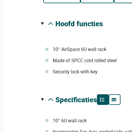
hoofd functies
10″ AirSpace 6U wall rack
Made of SPCC cold rolled steel
Security lock with key
specificaties
10″ 6U wall rack
Incorporates fan, tray, angled rails, ca