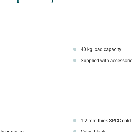
40 kg load capacity
Supplied with accessori
1.2 mm thick SPCC cold r
ble organizer.
Color: black