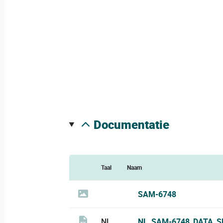
documentatie
Taal
Naam
SAM-6748
NL
NL_SAM-6748_DATA_S