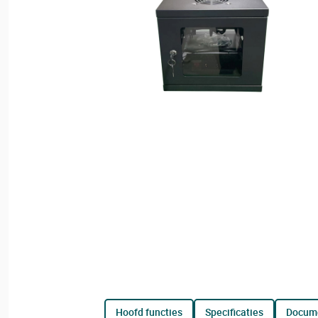
hoofd functies
specificaties
docum