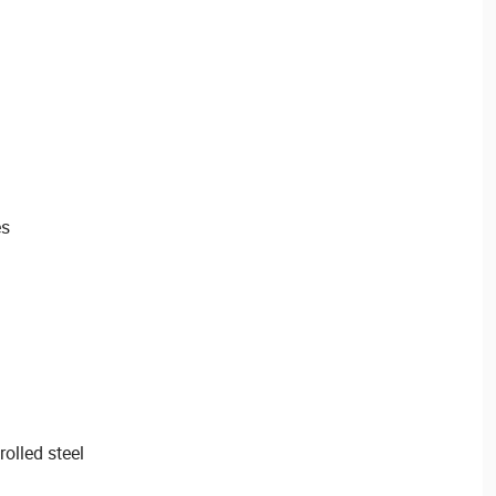
es
olled steel