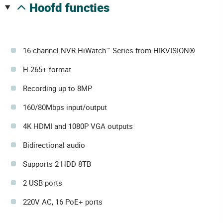
hoofd functies
16-channel NVR HiWatch™ Series from HIKVISION®
H.265+ format
Recording up to 8MP
160/80Mbps input/output
4K HDMI and 1080P VGA outputs
Bidirectional audio
Supports 2 HDD 8TB
2 USB ports
220V AC, 16 PoE+ ports