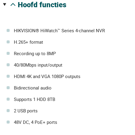
hoofd functies
HIKVISION® HiWatch™ Series 4-channel NVR
H.265+ format
Recording up to 8MP
40/80Mbps input/output
HDMI 4K and VGA 1080P outputs
Bidirectional audio
Supports 1 HDD 8TB
2 USB ports
48V DC, 4 PoE+ ports