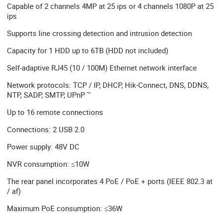
Capable of 2 channels 4MP at 25 ips or 4 channels 1080P at 25
ips
Supports line crossing detection and intrusion detection
Capacity for 1 HDD up to 6TB (HDD not included)
Self-adaptive RJ45 (10 / 100M) Ethernet network interface
Network protocols: TCP / IP, DHCP, Hik-Connect, DNS, DDNS,
NTP, SADP, SMTP, UPnP ™
Up to 16 remote connections
Connections: 2 USB 2.0
Power supply: 48V DC
NVR consumption: ≤10W
The rear panel incorporates 4 PoE / PoE + ports (IEEE 802.3 at
/ af)
Maximum PoE consumption: ≤36W