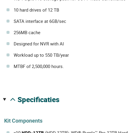
10 hard drives of 12 TB
SATA interface at 6GB/sec
256MB cache
Designed for NVR with AI
Workload up to 550 TB/year
MTBF of 2,500,000 hours.
specificaties
Kit Components
x10
HDD-12TB
(HDD-12TB): WD® Purple™ Pro 12TB Hard