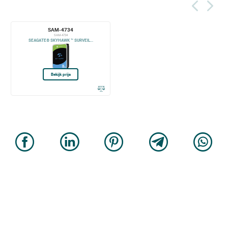
SAM-4734
SAM-4734
SEAGATE® SKYHAWK ™ SURVEIL...
Bekijk prijs