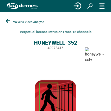
Volver a Video Analyse
Perpetual license IntrusionTrace 16 channels
HONEYWELL-352
49975416