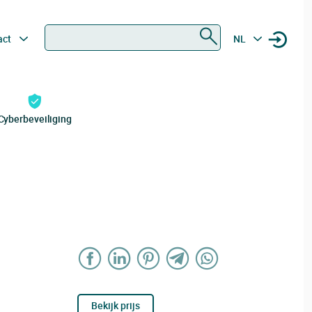
Zoeken
act
NL
Cyberbeveiliging
Bekijk prijs