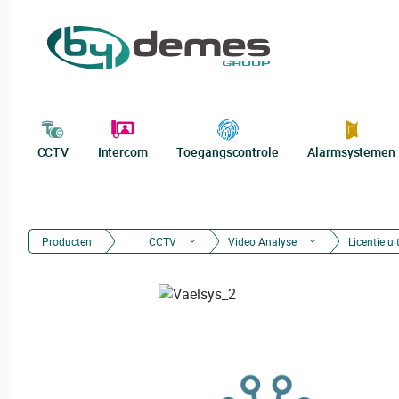
CCTV
Intercom
Toegangscontrole
Alarmsystemen
Producten
CCTV
Video Analyse
Licentie ui