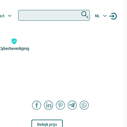
Zoeken
act
NL
Cyberbeveiliging
Bekijk prijs