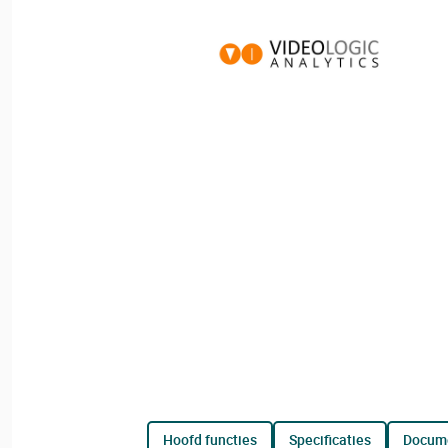
hoofd functies
specificaties
docum