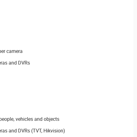
 per camera
eras and DVRs
people, vehicles and objects
ras and DVRs (TVT, Hikvision)