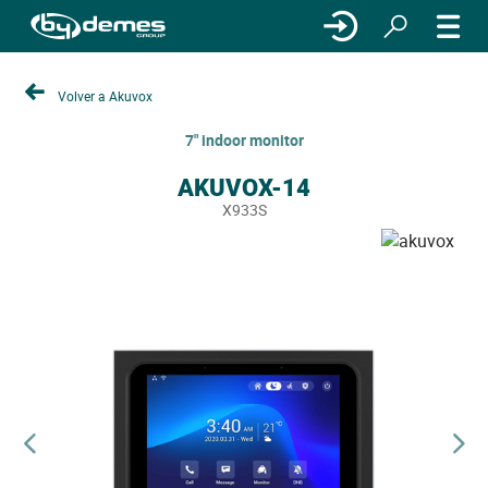
Volver a Akuvox
7" indoor monitor
AKUVOX-14
X933S