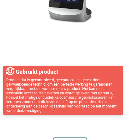
Gebruikt product
Product dat is gecontroleerd, gerepareerd en getest door
gekwalificeerde technici om een perfecte werking te garanderen,
vergelijkbaar met die van een nieuw product. Het kan niet alle
essentiële accessoires bevatten en wordt geleverd met garantie,
hoewel het matige of duidelijke cosmetische gebruikssporen kan
vertonen zonder dat dit invloed heeft op de prestaties. Het is
onderhevig aan de beschikbaarheid van voorraad op het moment
van orderbevestiging.