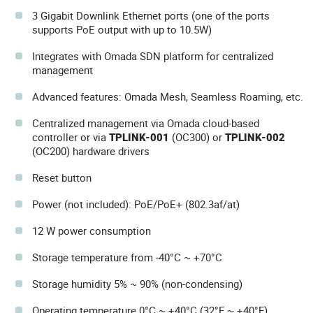
3 Gigabit Downlink Ethernet ports (one of the ports
supports PoE output with up to 10.5W)
Integrates with Omada SDN platform for centralized
management
Advanced features: Omada Mesh, Seamless Roaming, etc.
Centralized management via Omada cloud-based
controller or via
TPLINK-001
(OC300) or
TPLINK-002
(OC200) hardware drivers
Reset button
Power (not included): PoE/PoE+ (802.3af/at)
12 W power consumption
Storage temperature from -40°C ~ +70°C
Storage humidity 5% ~ 90% (non-condensing)
Operating temperature 0°C ~ +40°C (32°F ~ +40°F)