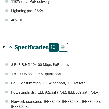
110W total PoE delivery
Lightning-proof 6KV
48V DC
specificaties
8 PoE RJ45 10/100 Mbps PoE ports
1 x 1000Mbps RJ45 Uplink port
PoE Consumption: ≤30W per port, ≤110W total
PoE standards: IEEE802.3af (PoE), IEEE802.3at (PoE+)
Network standards: IEEE802.3, IEEE802.3u, IEEE802.3x,
IEEE802.3ab