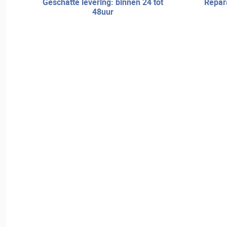
geschatte levering: binnen 24 tot
reparatieservice en technische
48uur