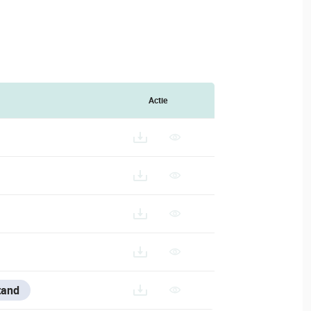
Actie
tand