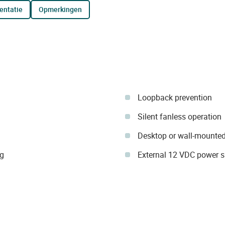
entatie
opmerkingen
Loopback prevention
Silent fanless operation
Desktop or wall-mounted 
g
External 12 VDC power 