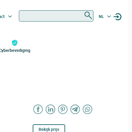
Zoeken
act
NL
Cyberbeveiliging
Bekijk prijs