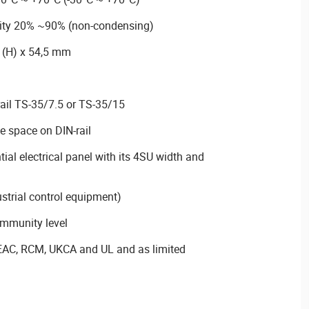
dity 20% ~90% (non-condensing)
 (H) x 54,5 mm
rail TS-35/7.5 or TS-35/15
e space on DIN-rail
ntial electrical panel with its 4SU width and
ustrial control equipment)
immunity level
, EAC, RCM, UKCA and UL and as limited