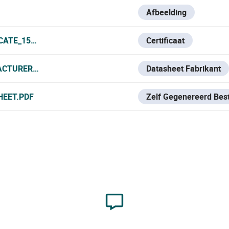
Afbeelding
CATE_150524.PDF
Certificaat
CTURER_DATA_SHEET.PDF
Datasheet Fabrikant
HEET.PDF
Zelf Gegenereerd Bes