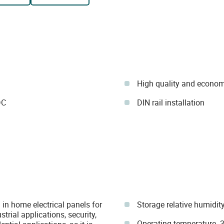
High quality and econom
DC
DIN rail installation
 in home electrical panels for
Storage relative humidi
trial applications, security,
Operating temperature -