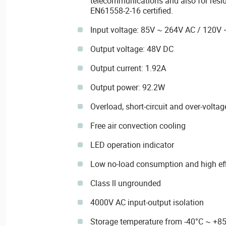
telecommunications and also for residen
EN61558-2-16 certified.
Input voltage: 85V ~ 264V AC / 120V
Output voltage: 48V DC
Output current: 1.92A
Output power: 92.2W
Overload, short-circuit and over-voltag
Free air convection cooling
LED operation indicator
Low no-load consumption and high eff
Class ll ungrounded
4000V AC input-output isolation
Storage temperature from -40°C ~ +8