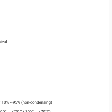
ical
ty 10% ~95% (non-condensing)
30°C ~ +70°C (-30°C ~ +70°C)