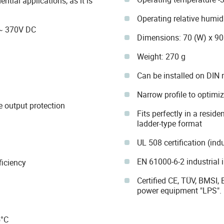
tial applications, as it is
Operating relative humi
 ~ 370V DC
Dimensions: 70 (W) x 90
Weight: 270 g
Can be installed on DIN 
Narrow profile to optimiz
e output protection
Fits perfectly in a reside
ladder-type format
UL 508 certification (ind
EN 61000-6-2 industrial 
iciency
Certified CE, TÜV, BMSI
power equipment "LPS".
5°C