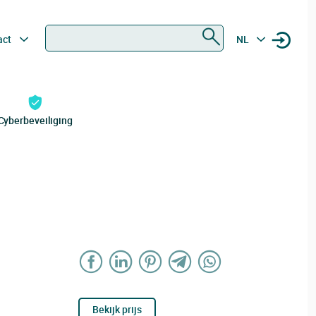
Zoeken
act
NL
Cyberbeveiliging
Bekijk prijs