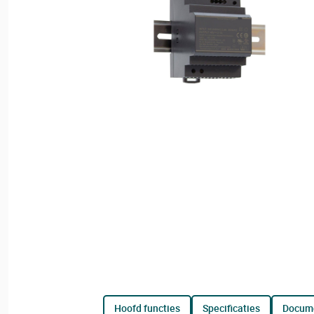
hoofd functies
specificaties
docum