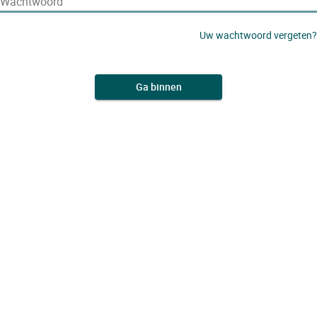
Wachtwoord
Uw wachtwoord vergeten?
Ga binnen
Als u geen account heeft om toegang te krijgen tot onze website,
registreer u dan
hier.