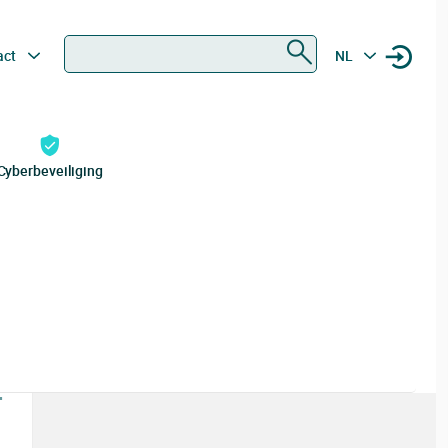
Zoeken
act
NL
Cyberbeveiliging