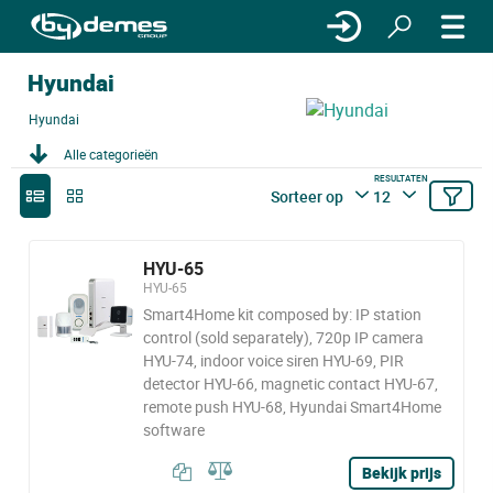
Hyundai
Hyundai
Alle categorieën
RESULTATEN
Sorteer op
12
HYU-65
HYU-65
Smart4Home kit composed by: IP station
control (sold separately), 720p IP camera
HYU-74, indoor voice siren HYU-69, PIR
detector HYU-66, magnetic contact HYU-67,
remote push HYU-68, Hyundai Smart4Home
software
Bekijk prijs