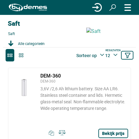
Saft
Saft
Alle categorieën
RESULTATEN
Sorteer op
12
DEM-360
DEM-360
3,6V /2,6 Ah lithium battery. Size AA LR6.
Stainless steel container and lids. Hermetic
glass-metal seal. Non-flammable electrolyte.
Wide operating temperature range.
Bekijk prijs