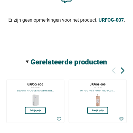
Er zijn geen opmerkingen voor het product.
URFOG-007
.
gerelateerde producten
URFOG-006
URFOG-009
FPU250PP
FFLXRC10
SECURITY FOG GENERATOR WIT...
UR FOG FAST PUMP PRO PLUS ...
Bekijk prijs
Bekijk prijs