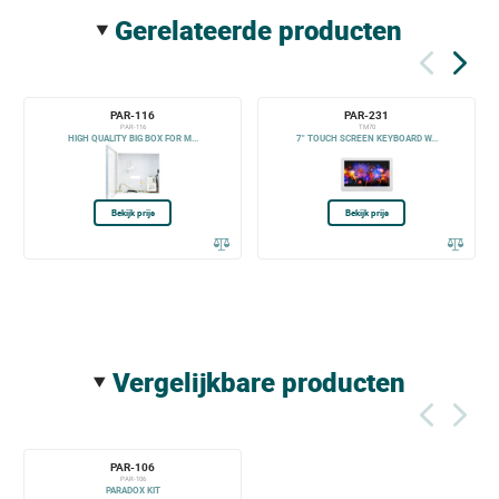
gerelateerde producten
PAR-116
PAR-231
PAR-116
TM70
HIGH QUALITY BIG BOX FOR M...
7" TOUCH SCREEN KEYBOARD W...
Bekijk prijs
Bekijk prijs
vergelijkbare producten
PAR-106
PAR-106
PARADOX KIT