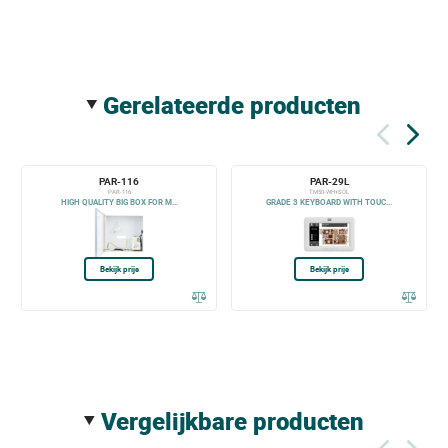
gerelateerde producten
PAR-116
PAR-29L
PAR-116
TM50-WH+SOL
HIGH QUALITY BIG BOX FOR M...
GRADE 3 KEYBOARD WITH TOUC...
Bekijk prijs
Bekijk prijs
vergelijkbare producten