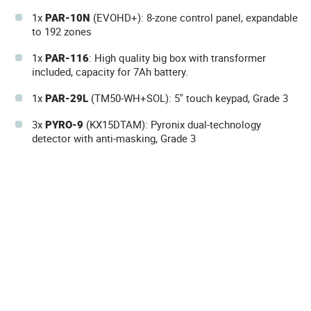
1x
PAR-10N
(EVOHD+): 8-zone control panel, expandable
to 192 zones
1x
PAR-116
: High quality big box with transformer
included, capacity for 7Ah battery.
1x
PAR-29L
(TM50-WH+SOL): 5" touch keypad, Grade 3
3x
PYRO-9
(KX15DTAM): Pyronix dual-technology
detector with anti-masking, Grade 3