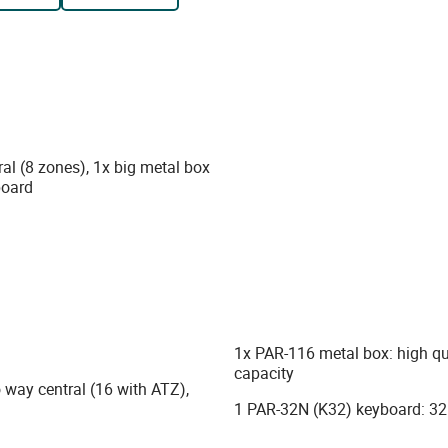
l (8 zones), 1x big metal box
board
1x PAR-116 metal box: high qua
capacity
way central (16 with ATZ),
1 PAR-32N (K32) keyboard: 32