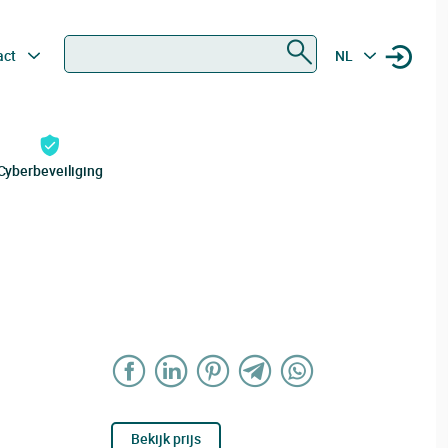
Zoeken
act
NL
Cyberbeveiliging
Bekijk prijs