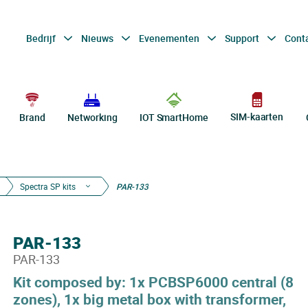
Bedrijf
Nieuws
Evenementen
Support
Cont
SIM-kaarten
Brand
Networking
IOT SmartHome
Spectra SP kits
PAR-133
PAR-133
PAR-133
Kit composed by: 1x PCBSP6000 central (8
zones), 1x big metal box with transformer,