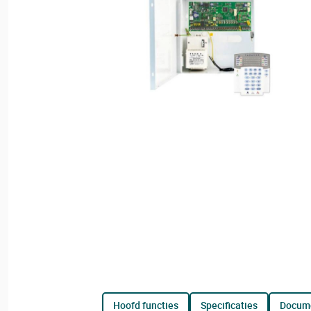
hoofd functies
specificaties
docum