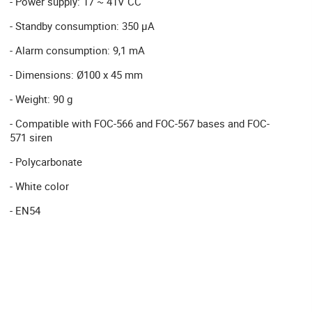
- Power supply: 17 ~ 41V CC
- Standby consumption: 350 µA
- Alarm consumption: 9,1 mA
- Dimensions: Ø100 x 45 mm
- Weight: 90 g
- Compatible with FOC-566 and FOC-567 bases and FOC-
571 siren
- Polycarbonate
- White color
- EN54