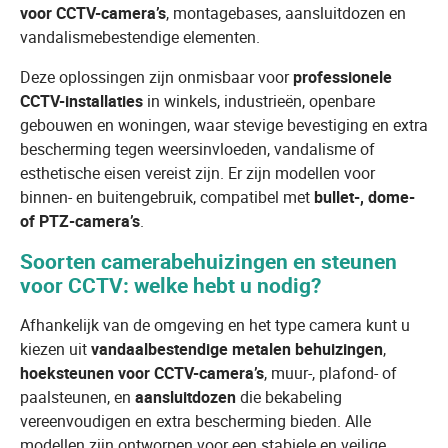
voor CCTV-camera’s
, montagebases, aansluitdozen en
vandalismebestendige elementen.
Deze oplossingen zijn onmisbaar voor
professionele
CCTV-installaties
in winkels, industrieën, openbare
gebouwen en woningen, waar stevige bevestiging en extra
bescherming tegen weersinvloeden, vandalisme of
esthetische eisen vereist zijn. Er zijn modellen voor
binnen- en buitengebruik, compatibel met
bullet-, dome-
of PTZ-camera’s
.
Soorten camerabehuizingen en steunen
voor CCTV: welke hebt u nodig?
Afhankelijk van de omgeving en het type camera kunt u
kiezen uit
vandaalbestendige metalen behuizingen
,
hoeksteunen voor CCTV-camera’s
, muur-, plafond- of
paalsteunen, en
aansluitdozen
die bekabeling
vereenvoudigen en extra bescherming bieden. Alle
modellen zijn ontworpen voor een stabiele en veilige