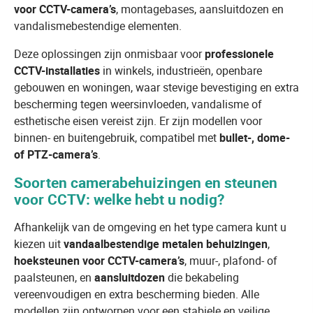
voor CCTV-camera’s
, montagebases, aansluitdozen en
vandalismebestendige elementen.
Deze oplossingen zijn onmisbaar voor
professionele
CCTV-installaties
in winkels, industrieën, openbare
gebouwen en woningen, waar stevige bevestiging en extra
bescherming tegen weersinvloeden, vandalisme of
esthetische eisen vereist zijn. Er zijn modellen voor
binnen- en buitengebruik, compatibel met
bullet-, dome-
of PTZ-camera’s
.
Soorten camerabehuizingen en steunen
voor CCTV: welke hebt u nodig?
Afhankelijk van de omgeving en het type camera kunt u
kiezen uit
vandaalbestendige metalen behuizingen
,
hoeksteunen voor CCTV-camera’s
, muur-, plafond- of
paalsteunen, en
aansluitdozen
die bekabeling
vereenvoudigen en extra bescherming bieden. Alle
modellen zijn ontworpen voor een stabiele en veilige