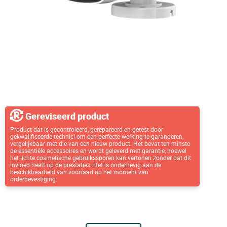
Gereviseerd product
Product dat is gecontroleerd, gerepareerd en getest door
gekwalificeerde technici om een perfecte werking te garanderen,
vergelijkbaar met die van een nieuw product. Het bevat ten minste
de essentiële accessoires en wordt geleverd met garantie, hoewel
het lichte cosmetische gebruikssporen kan vertonen zonder dat dit
invloed heeft op de prestaties. Het is onderhevig aan de
beschikbaarheid van voorraad op het moment van
orderbevestiging.