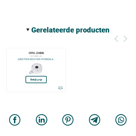
gerelateerde producten
HYU-248N
DS-1280ZJ-XS
JUNCTION BOX FOR HYUNDAI A...
Bekijk prijs