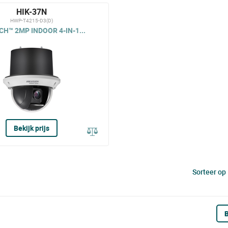
HIK-37N
HWP-T4215-D3(D)
H™ 2MP INDOOR 4-IN-1...
Bekijk prijs
Sorteer op
B