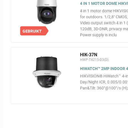
4 IN 1 MOTOR DOME HIKVI
4 in 1 motor dome HIKVISIO
for outdoors. 1/2,8" CMOS
Video output switch 4 in 
120dB, 3D-DNR, privacy mas
GEBRUIKT
Power supply is inclu
HIK-37N
HWP-T4215-D3(D)
HIWATCH™ 2MP INDOOR 4
HIKVISION® HiWatch™ 4-in-
Day/Night ICR, 0.005/0.0
Pan&Tilt: 360°@100°/s (H);