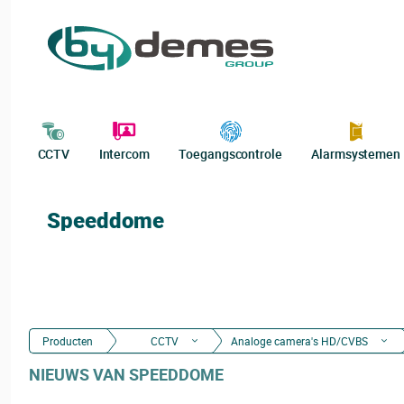
CCTV
Intercom
Toegangscontrole
Alarmsystemen
Speeddome
Producten
CCTV
Analoge camera's HD/CVBS
NIEUWS VAN SPEEDDOME