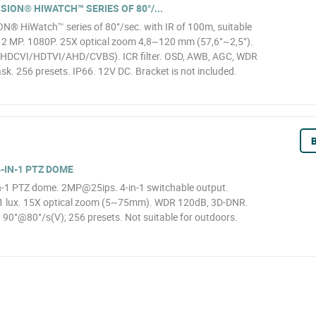
SION® HIWATCH™ SERIES OF 80°/...
N® HiWatch™ series of 80°/sec. with IR of 100m, suitable
, 2 MP. 1080P. 25X optical zoom 4,8~120 mm (57,6°~2,5°).
1 (HDCVI/HDTVI/AHD/CVBS). ICR filter. OSD, AWB, AGC, WDR
k. 256 presets. IP66. 12V DC. Bracket is not included.
B
-IN-1 PTZ DOME
1 PTZ dome. 2MP@25ips. 4-in-1 switchable output.
01 lux. 15X optical zoom (5~75mm). WDR 120dB, 3D-DNR.
 90°@80°/s(V); 256 presets. Not suitable for outdoors.