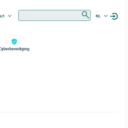
Zoeken
act
NL
Cyberbeveiliging