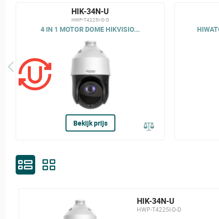
HIK-34N-U
HWP-T4225I-D-D
4 IN 1 MOTOR DOME HIKVISIO...
HIWATC
Bekijk prijs
HIK-34N-U
HWP-T4225I-D-D