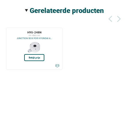
gerelateerde producten
HYU-248N
DS-1280ZJ-XS
JUNCTION BOX FOR HYUNDAI A...
Bekijk prijs