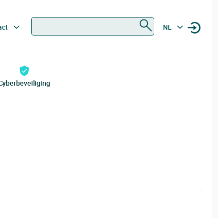
Zoeken
act
NL
Cyberbeveiliging