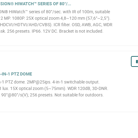
SION® HIWATCH™ SERIES OF 80°/...
N® HiWatch™ series of 80°/sec. with IR of 100m, suitable
, 2 MP. 1080P. 25X optical zoom 4,8~120 mm (57,6°~2,5°).
1 (HDCVI/HDTVI/AHD/CVBS). ICR filter. OSD, AWB, AGC, WDR
k. 256 presets. IP66. 12V DC. Bracket is not included.
B
-IN-1 PTZ DOME
1 PTZ dome. 2MP@25ips. 4-in-1 switchable output.
01 lux. 15X optical zoom (5~75mm). WDR 120dB, 3D-DNR.
 90°@80°/s(V); 256 presets. Not suitable for outdoors.