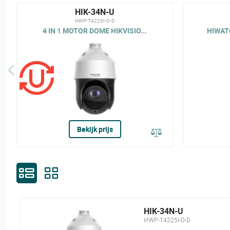
HIK-34N-U
HWP-T4225I-D-D
4 IN 1 MOTOR DOME HIKVISIO...
HIWATC
Bekijk prijs
HIK-34N-U
HWP-T4225I-D-D