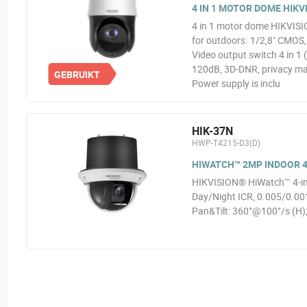
4 IN 1 MOTOR DOME HIKVI
4 in 1 motor dome HIKVISIO
for outdoors. 1/2,8" CMOS
Video output switch 4 in 
120dB, 3D-DNR, privacy mas
GEBRUIKT
Power supply is inclu
HIK-37N
HWP-T4215-D3(D)
HIWATCH™ 2MP INDOOR 4
HIKVISION® HiWatch™ 4-in-
Day/Night ICR, 0.005/0.0
Pan&Tilt: 360°@100°/s (H);