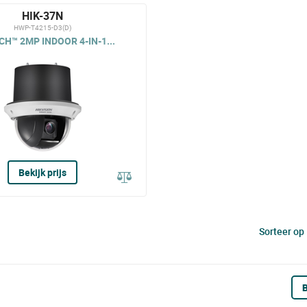
HIK-37N
HWP-T4215-D3(D)
H™ 2MP INDOOR 4-IN-1...
Bekijk prijs
Sorteer op
B