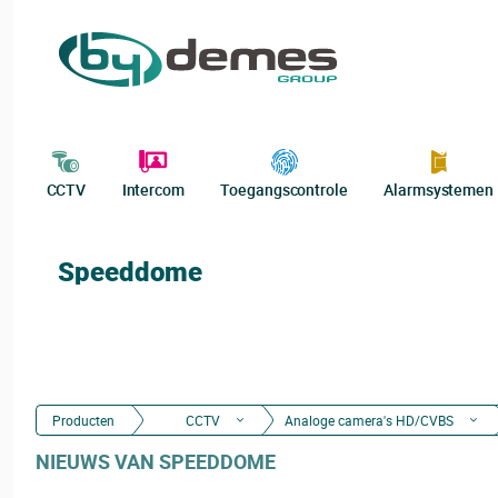
CCTV
Intercom
Toegangscontrole
Alarmsystemen
Speeddome
Producten
CCTV
Analoge camera's HD/CVBS
NIEUWS VAN SPEEDDOME