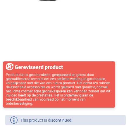
Gereviseerd product
Product dat is gecontroleerd, gerepareerd en getest door
gekwalificeerde technici om een perfecte werking te garanderen,
vergelijkbaar met die van een nieuw product. Het bevat ten minste
de essentiële accessoires en wordt geleverd met garantie, hoewel
het lichte cosmetische gebruikssporen kan vertonen zonder dat dit
invloed heeft op de prestaties. Het is onderhevig aan de
beschikbaarheid van voorraad op het moment van
orderbevestiging.
This product is discontinued