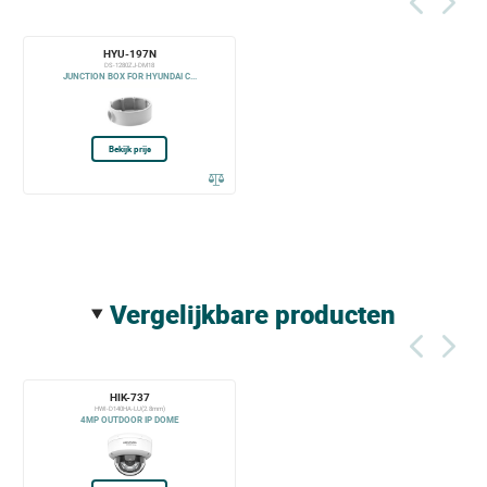
HYU-197N
DS-1280ZJ-DM18
JUNCTION BOX FOR HYUNDAI C...
Bekijk prijs
vergelijkbare producten
HIK-737
HWI-D140HA-LU(2.8mm)
4MP OUTDOOR IP DOME