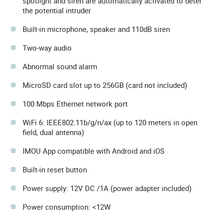
spotlight and siren are automatically activated to deter
the potential intruder
Built-in microphone, speaker and 110dB siren
Two-way audio
Abnormal sound alarm
MicroSD card slot up to 256GB (card not included)
100 Mbps Ethernet network port
WiFi 6: IEEE802.11b/g/n/ax (up to 120 meters in open
field, dual antenna)
IMOU App compatible with Android and iOS
Built-in reset button
Power supply: 12V DC /1A (power adapter included)
Power consumption: <12W