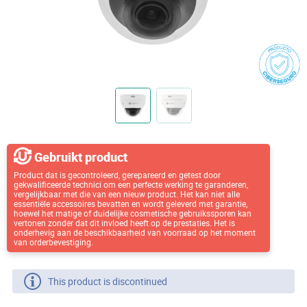
Gebruikt product
Product dat is gecontroleerd, gerepareerd en getest door
gekwalificeerde technici om een perfecte werking te garanderen,
vergelijkbaar met die van een nieuw product. Het kan niet alle
essentiële accessoires bevatten en wordt geleverd met garantie,
hoewel het matige of duidelijke cosmetische gebruikssporen kan
vertonen zonder dat dit invloed heeft op de prestaties. Het is
onderhevig aan de beschikbaarheid van voorraad op het moment
van orderbevestiging.
This product is discontinued