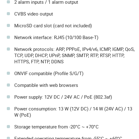
2 alarm inputs / 1 alarm output
CVBS video output
MicroSD card slot (card not included)
Network interface: RJ45 (10/100 Base-T)
Network protocols: ARP, PPPoE, IPv4/v6, ICMP, IGMP, QoS,
TCP, UDP, DHCP, UPnP, SNMP, SMTP, RTP, RTSP, HTTP,
HTTPS, FTP, NTP, DDNS
ONVIF compatible (Profile S/G/T)
Compatible with web browsers
Power supply: 12V DC / 24V AC / PoE (802.3af)
Power consumption: 13 W (12V DC) / 14 W (24V AC) / 13
W (PoE)
Storage temperature from -20°C ~ +70°C
Extended operating temperature from -55°C ~ +60°C