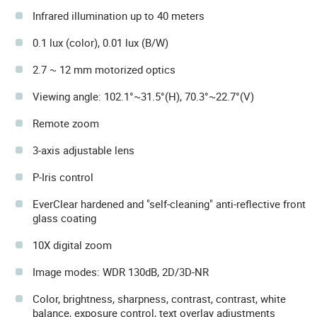
Infrared illumination up to 40 meters
0.1 lux (color), 0.01 lux (B/W)
2.7 ~ 12 mm motorized optics
Viewing angle: 102.1°~31.5°(H), 70.3°~22.7°(V)
Remote zoom
3-axis adjustable lens
P-Iris control
EverClear hardened and "self-cleaning" anti-reflective front
glass coating
10X digital zoom
Image modes: WDR 130dB, 2D/3D-NR
Color, brightness, sharpness, contrast, contrast, white
balance, exposure control, text overlay adjustments